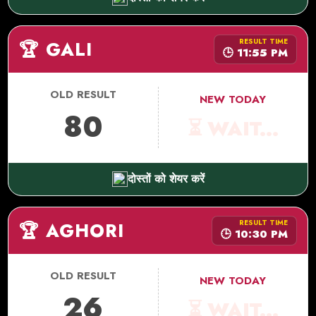
RESULT TIME
🏆 GALI
🕒 11:55 PM
OLD RESULT
NEW TODAY
80
⏳ WAIT...
दोस्तों को शेयर करें
RESULT TIME
🏆 AGHORI
🕒 10:30 PM
OLD RESULT
NEW TODAY
26
⏳ WAIT...